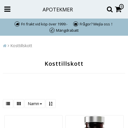
0
APOTEKMER
Fri frakt vid köp över 1999:-
Frågor? Mejla oss！
Mängdrabatt
Kosttillskott
Kosttillskott
Namn