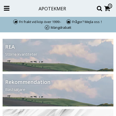
0
APOTEKMER
Fri frakt vid köp över 1999:-
Frågor? Mejla oss！
Mängdrabatt
REA
Större kvantiteter
Rekommendation
Bästsäljare