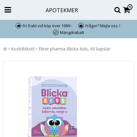
0
APOTEKMER
Fri frakt vid köp över 1999:-
Frågor? Mejla oss！
Mängdrabatt
Kosttillskott
Elexir pharma Blicka Kids, 60 kapslar