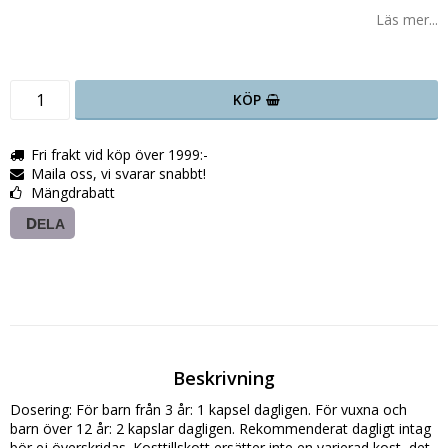
Läs mer...
KÖP
Fri frakt vid köp över 1999:-
Maila oss, vi svarar snabbt!
Mängdrabatt
DELA
Beskrivning
Dosering: För barn från 3 år: 1 kapsel dagligen. För vuxna och 
barn över 12 år: 2 kapslar dagligen. Rekommenderat dagligt intag 
bör ej överskridas. Kosttillskott ersätter inte en varierad kost, det 