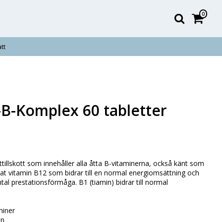
0
tt
B-Komplex 60 tabletter
illskott som innehåller alla åtta B-vitaminerna, också känt som
at vitamin B12 som bidrar till en normal energiomsättning och
al prestationsförmåga. B1 (tiamin) bidrar till normal
miner
on