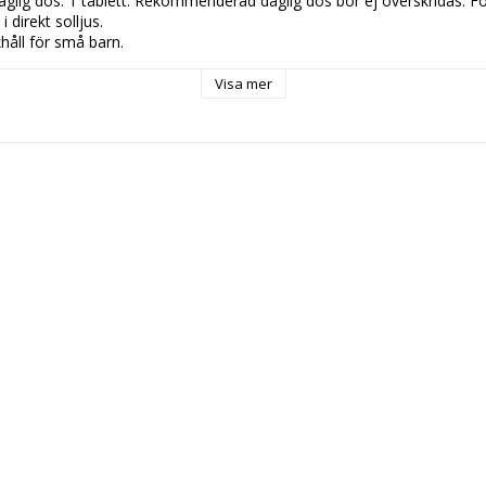
ig dos: 1 tablett. Rekommenderad daglig dos bör ej överskridas. För
direkt solljus.

håll för små barn.
Visa mer