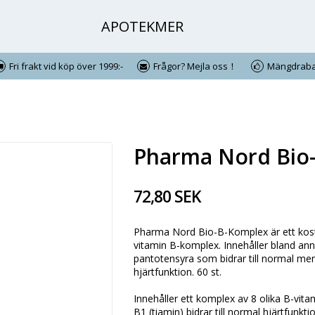
APOTEKMER
Fri frakt vid köp över 1999:-
Frågor? Mejla oss！
Mängdraba
Pharma Nord Bio-
72,80 SEK
Pharma Nord Bio-B-Komplex är ett kostt
vitamin B-komplex. Innehåller bland ann
pantotensyra som bidrar till normal ment
hjärtfunktion. 60 st.
Innehåller ett komplex av 8 olika B-vita
B1 (tiamin) bidrar till normal hjärtfunkti