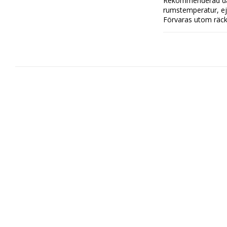
Rekommenderad dagl
rumstemperatur, ej i 
Förvaras utom räck