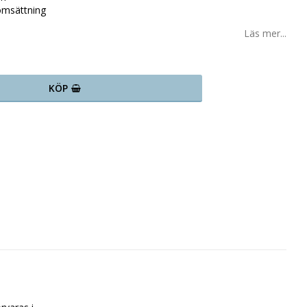
iomsättning
Läs mer...
KÖP