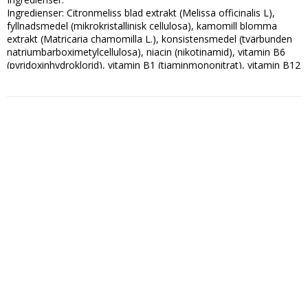
Ingredienser: Citronmeliss blad extrakt (Melissa officinalis L), 
fyllnadsmedel (mikrokristallinisk cellulosa), kamomill blomma 
extrakt (Matricaria chamomilla L.), konsistensmedel (tvärbunden 
natriumbarboximetylcellulosa), niacin (nikotinamid), vitamin B6 
(pyridoxinhydroklorid), vitamin B1 (tiaminmononitrat), vitamin B12 
(cyanokobalamin), vitamin B2 (riboflavin).