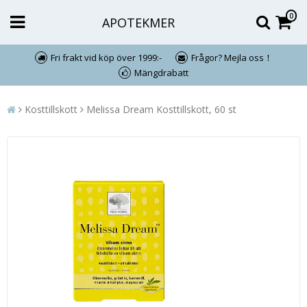
0
APOTEKMER
Fri frakt vid köp över 1999:-
Frågor? Mejla oss！
Mängdrabatt
Kosttillskott
Melissa Dream Kosttillskott, 60 st