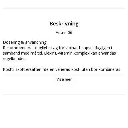
Beskrivning
Art.nr: 06
Dosering & användning

Rekommenderat dagligt intag för vuxna: 1 kapsel dagligen i 
samband med måltid. Elexir B-vitamin komplex kan användas 
regelbundet.

Kosttillskott ersätter inte en varierad kost, utan bör kombineras 
med en mångsidig och balanserad kost samt en hälsosam livsstil.

Visa mer
Förvaringsinstruktioner

Förvaras torrt i rumstemperatur skyddat mot solljus. Förvaras 
oåtkomligt för små barn.