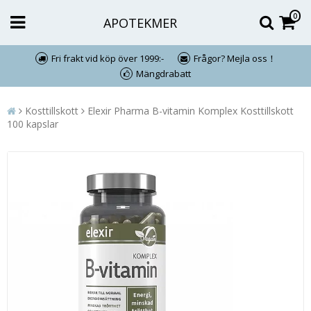
0
APOTEKMER
Fri frakt vid köp över 1999:-
Frågor? Mejla oss！
Mängdrabatt
Kosttillskott
Elexir Pharma B-vitamin Komplex Kosttillskott
100 kapslar