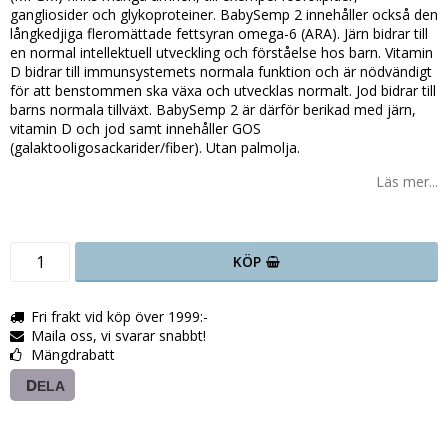
gangliosider och glykoproteiner. BabySemp 2 innehåller också den
långkedjiga fleromättade fettsyran omega-6 (ARA). Järn bidrar till
en normal intellektuell utveckling och förståelse hos barn. Vitamin
D bidrar till immunsystemets normala funktion och är nödvändigt
för att benstommen ska växa och utvecklas normalt. Jod bidrar till
barns normala tillväxt. BabySemp 2 är därför berikad med järn,
vitamin D och jod samt innehåller GOS
(galaktooligosackarider/fiber). Utan palmolja.
Läs mer...
KÖP
Fri frakt vid köp över 1999:-
Maila oss, vi svarar snabbt!
Mängdrabatt
DELA