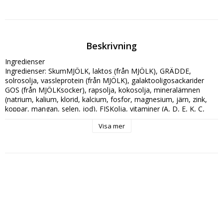
Beskrivning
Ingredienser

Ingredienser: SkumMJÖLK, laktos (från MJÖLK), GRÄDDE, 
solrosolja, vassleprotein (från MJÖLK), galaktooligosackarider 
GOS (från MJÖLKsocker), rapsolja, kokosolja, mineralämnen 
(natrium, kalium, klorid, kalcium, fosfor, magnesium, järn, zink, 
koppar, mangan, selen, jod), FISKolja, vitaminer (A, D, E, K, C, 
tiamin, riboflavin, niacin, B6, folsyra, B12, biotin, pantotensyra), 
Visa mer
kolin, emulgeringsmedel (SOJAlecitin), veg. olja från Mortierella 
alpina, taurin, inositol, L-karnitin.