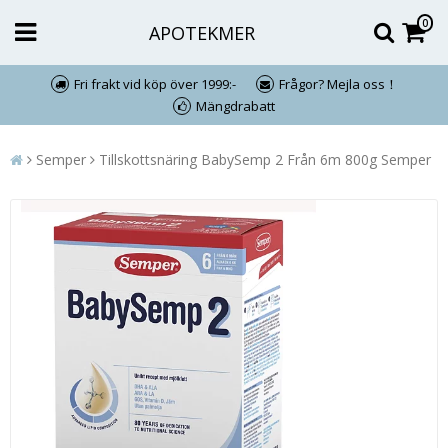
0
APOTEKMER
Fri frakt vid köp över 1999:-
Frågor? Mejla oss！
Mängdrabatt
Semper
Tillskottsnäring BabySemp 2 Från 6m 800g Semper