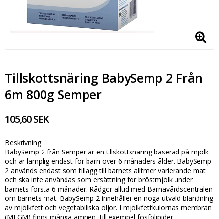
Tillskottsnäring BabySemp 2 Från
6m 800g Semper
105,60 SEK
Beskrivning
BabySemp 2 från Semper är en tillskottsnäring baserad på mjölk
och är lämplig endast för barn över 6 månaders ålder. BabySemp
2 används endast som tillägg till barnets alltmer varierande mat
och ska inte användas som ersättning för bröstmjölk under
barnets första 6 månader. Rådgör alltid med Barnavårdscentralen
om barnets mat. BabySemp 2 innehåller en noga utvald blandning
av mjölkfett och vegetabiliska oljor. I mjölkfettkulornas membran
(MFGM) finns många ämnen, till exempel fosfolipider,