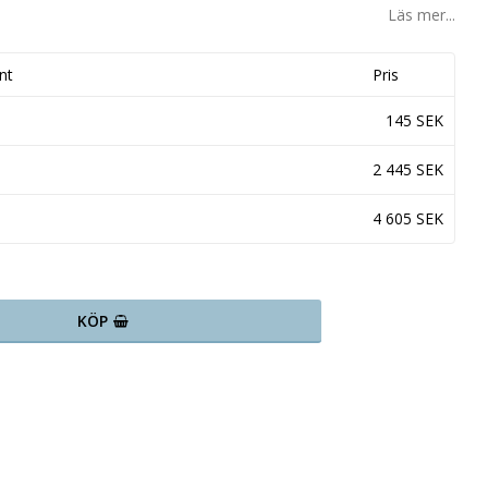
Läs mer...
nt
Pris
145 SEK
2 445 SEK
4 605 SEK
KÖP