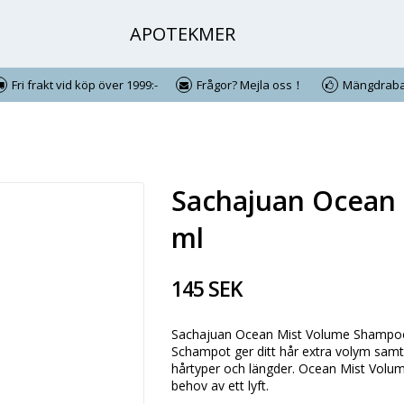
APOTEKMER
Fri frakt vid köp över 1999:-
Frågor? Mejla oss！
Mängdraba
l
Sachajuan Ocean
ml
145 SEK
Sachajuan Ocean Mist Volume Shampoo är
Schampot ger ditt hår extra volym samtid
hårtyper och längder. Ocean Mist Volume
behov av ett lyft.