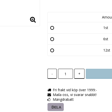
Amou
1st
6st
12st
-
+
Fri frakt vid köp över 1999:-
Maila oss, vi svarar snabbt!
Mängdrabatt
DELA