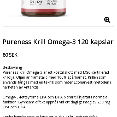
Pureness Krill Omega-3 120 kapslar
80 SEK
Beskrivning
Pureness Krill Omega-3 är ett kosttillskott med MSC-certifierad
krillolja. Oljan är framställd med 100% spårbarhet. Krillen som
används fångas med en teknik som heter Ecoharvest-metoden i
närheten av Antarktis.
Omega-3-fettsyrorna EPA och DHA bidrar till hjärtats normala
funktion. Gynnsam effekt uppnås vid ett dagligt intag av 250 mg
EPA och DHA.
Mjuka kapslar som är lätta att svälja. Lukt- och smakfria.