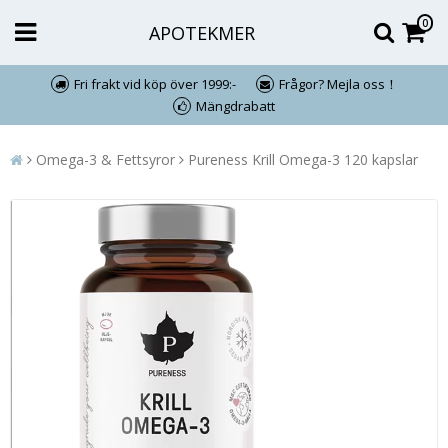
0
APOTEKMER
Fri frakt vid köp över 1999:-
Frågor? Mejla oss！
Mängdrabatt
Omega-3 & Fettsyror
Pureness Krill Omega-3 120 kapslar