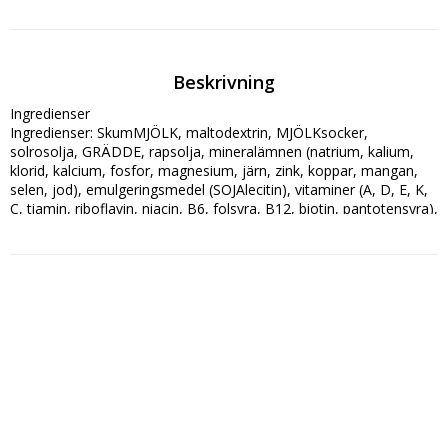
Beskrivning
Ingredienser

Ingredienser: SkumMJÖLK, maltodextrin, MJÖLKsocker, 
solrosolja, GRÄDDE, rapsolja, mineralämnen (natrium, kalium, 
klorid, kalcium, fosfor, magnesium, järn, zink, koppar, mangan, 
selen, jod), emulgeringsmedel (SOJAlecitin), vitaminer (A, D, E, K, 
C, tiamin, riboflavin, niacin, B6, folsyra, B12, biotin, pantotensyra), 
FISKolja, kolin, inositol, L-karnitin.