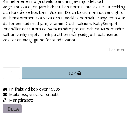
4 innehåller en noga utvald blandning av mjölkfett och
vegetabiliska oljor. Järn bidrar till en normal intellektuell utveckling
och förståelse hos barn. Vitamin D och kalcium är nödvändigt för
att benstommen ska växa och utvecklas normalt. BabySemp 4 är
därför berikad med järn, vitamin D och kalcium. BabySemp 4
innehåller dessutom ca 64 % mindre protein och ca 40 % mindre
salt än vanlig mjölk. Tänk på att en mångsidig och balanserad
kost är en viktig grund för sunda vanor.
Läs mer...
KÖP
Fri frakt vid köp över 1999:-
Maila oss, vi svarar snabbt!
Mängdrabatt
DELA