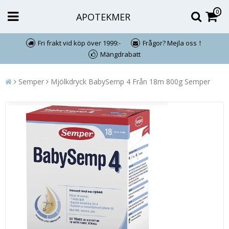
0
APOTEKMER
Fri frakt vid köp över 1999:-
Frågor? Mejla oss！
Mängdrabatt
Semper
Mjölkdryck BabySemp 4 Från 18m 800g Semper