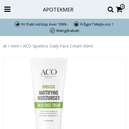
0
APOTEKMER
Fri frakt vid köp över 1999:-
Frågor? Mejla oss！
Mängdrabatt
Hem
ACO Spotless Daily Face Cream 60ml